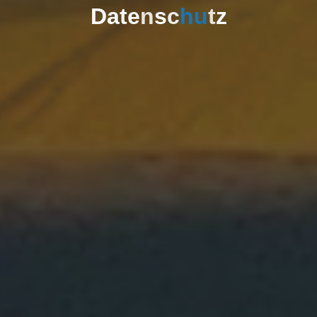
D
a
t
e
n
s
c
h
u
t
z