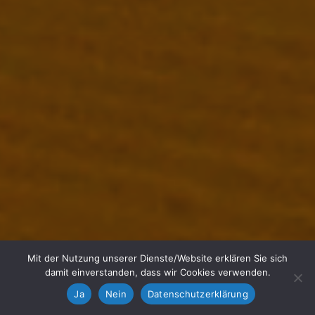
Mit der Nutzung unserer Dienste/Website erklären Sie sich
damit einverstanden, dass wir Cookies verwenden.
Ja
Nein
Datenschutzerklärung